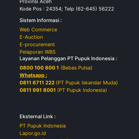
Provinsi Aceh
Kode Pos : 24354; Telp (62-645) 56222
Sistem Informasi :
Web Commerce
E-Auction
E-procurement
Pelaporan WBS
Layanan Pelanggan PT Pupuk Indonesia :
0800 100 800 1
(Bebas Pulsa)
Whatsapp :
0811 6711 222
(PT Pupuk Iskandar Muda)
0811 991 8001
(PT Pupuk Indonesia)
Eksternal Link :
PT Pupuk Indonesia
Lapor.go.id