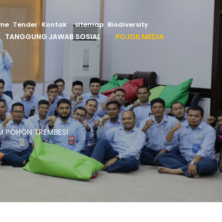
me
Tender
Kontak
sitemap
Biodiversity
TANGGUNG JAWAB SOSIAL
POJOK MEDIA
e
M POHON TREMBESI